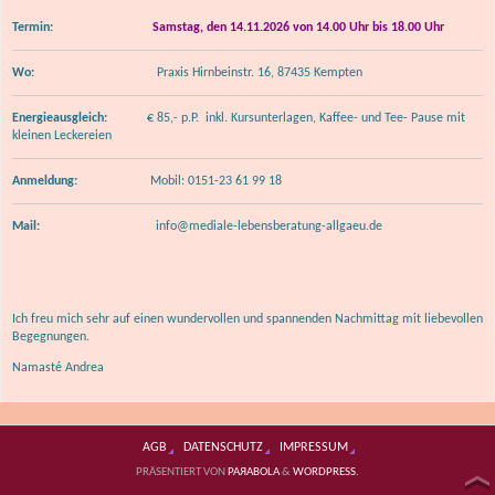
Termin:
Samstag, den 14.11.2026 von 14.00 Uhr bis 18.00 Uhr
Wo:
Praxis Hirnbeinstr. 16, 87435 Kempten
Energieausgleich:
€ 85,- p.P. inkl. Kursunterlagen, Kaffee- und Tee- Pause mit
kleinen Leckereien
Anmeldung:
Mobil: 0151-23 61 99 18
Mail:
info@mediale-lebensberatung-allgaeu.de
Ich freu mich sehr auf einen wundervollen und spannenden Nachmittag mit liebevollen
Begegnungen.
Namasté Andrea
AGB
DATENSCHUTZ
IMPRESSUM
PRÄSENTIERT VON
PAЯABOLA
&
WORDPRESS.